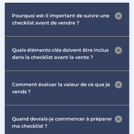
Pourquoi est-il important de suivre une
checklist avant de vendre ?
Une checklist avant la vente permet de
Quels éléments clés doivent être inclus
s'assurer que tous les aspects essentiels sont
dans la checklist avant la vente ?
couverts, minimisant ainsi les risques d’oublis
qui pourraient compromettre la transaction.
Cela garantit une vente fluide et efficace.
Les éléments clés incluent la préparation des
Comment évaluer la valeur de ce que je
documents légaux, l’évaluation de la valeur de
vends ?
l’objet à vendre, la mise en état de la propriété
ou du produit, et la préparation de la stratégie
de communication pour attirer les acheteurs.
Pour évaluer la valeur, vous pouvez faire appel à
Quand devrais-je commencer à préparer
un expert pour une estimation professionnelle,
ma checklist ?
rechercher des ventes comparables sur le