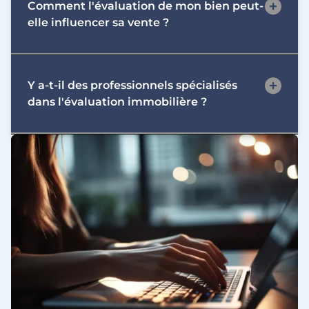
Comment l'évaluation de mon bien peut-
tous les 3 à 5 ans, ou plus fréquemment si des
elle influencer sa vente ?
travaux majeurs ou des changements
d'environnement surviennent, afin de rester
informé sur sa valeur et son état.
Une bonne évaluation peut vous aider à fixer
Y a-t-il des professionnels spécialisés
un prix de vente compétitif et attirer les
dans l'évaluation immobilière ?
acheteurs potentiels, tout en vous évitant de
sous-estimer votre bien ou de le surévaluer, ce
qui pourrait dissuader les acheteurs.
Oui, il existe de nombreux professionnels
spécialisés dans l'évaluation immobilière, tels
que des agents immobiliers, des évaluateurs
agréés et des consultants en immobilier, qui
peuvent fournir des estimations précises et
objectifs.