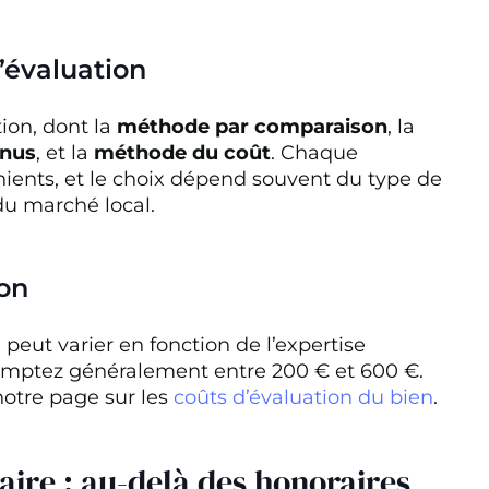
’évaluation
tion, dont la
méthode par comparaison
, la
enus
, et la
méthode du coût
. Chaque
ients, et le choix dépend souvent du type de
du marché local.
on
peut varier en fonction de l’expertise
s comptez généralement entre 200 € et 600 €.
notre page sur les
coûts d’évaluation du bien
.
taire : au-delà des honoraires